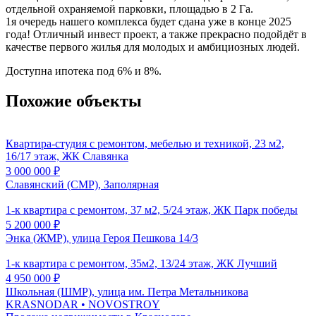
отдельной охраняемой парковки, площадью в 2 Га.
1я очередь нашего комплекса будет сдана уже в конце 2025
года! Отличный инвест проект, а также прекрасно подойдёт в
качестве первого жилья для молодых и амбициозных людей.
Доступна ипотека под 6% и 8%.
Похожие объекты
Квартира-студия с ремонтом, мебелью и техникой, 23 м2,
16/17 этаж, ЖК Славянка
3 000 000
₽
Славянский (СМР), Заполярная
1-к квартира с ремонтом, 37 м2, 5/24 этаж, ЖК Парк победы
5 200 000
₽
Энка (ЖМР), улица Героя Пешкова 14/3
1-к квартира с ремонтом, 35м2, 13/24 этаж, ЖК Лучший
4 950 000
₽
Школьная (ШМР), улица им. Петра Метальникова
KRASNODAR
• NOVOSTROY