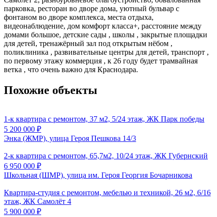
парковка, ресторан во дворе дома, уютный бульвар с
фонтаном во дворе комплекса, места отдыха,
видеонаблюдение, дом комфорт класса+, расстояние между
домами большое, детские сады , школы , закрытые площадки
для детей, тренажёрный зал под открытым нёбом ,
поликлиника , развивательные центры для детей, транспорт ,
по первому этажу коммерция , к 26 году будет трамвайная
ветка , что очень важно для Краснодара.
Похожие объекты
1-к квартира с ремонтом, 37 м2, 5/24 этаж, ЖК Парк победы
5 200 000
₽
Энка (ЖМР), улица Героя Пешкова 14/3
2-к квартира с ремонтом, 65,7м2, 10/24 этаж, ЖК Губернский
6 950 000
₽
Школьная (ШМР), улица им. Героя Георгия Бочарникова
Квартира-студия с ремонтом, мебелью и техникой, 26 м2, 6/16
этаж, ЖК Самолёт 4
5 900 000
₽