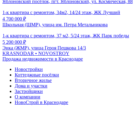
Яблоновский посёлок, пгт. Яблоновский, ул. Космическая, 88
1-к квартира с ремонтом, 34м2, 14/24 этаж, ЖК Лучший
4 700 000
₽
Школьная (ШМР), улица им. Петра Метальникова
1-к квартира с ремонтом, 37 м2, 5/24 этаж, ЖК Парк победы
5 200 000
₽
Энка (ЖМР), улица Героя Пешкова 14/3
KRASNODAR
• NOVOSTROY
Продажа недвижимости в Краснодаре
Новостройки
Коттеджные посёлки
Вторичное жилье
Дома и участки
Застройщики
О компании
НовоСтрой в Краснодаре