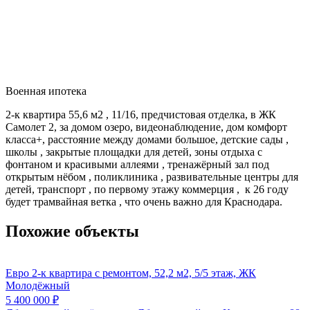
Военная ипотека
2-к квартира 55,6 м2 , 11/16, предчистовая отделка, в ЖК
Самолет 2, за домом озеро, видеонаблюдение, дом комфорт
класса+, расстояние между домами большое, детские сады ,
школы , закрытые площадки для детей, зоны отдыха с
фонтаном и красивыми аллеями , тренажёрный зал под
открытым нёбом , поликлиника , развивательные центры для
детей, транспорт , по первому этажу коммерция , к 26 году
будет трамвайная ветка , что очень важно для Краснодара.
Похожие объекты
Евро 2-к квартира с ремонтом, 52,2 м2, 5/5 этаж, ЖК
Молодёжный
5 400 000
₽