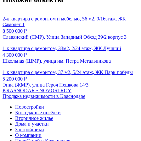
2-к квартира с ремонтом и мебелью, 56 м2, 9/16этаж, ЖК
Самолёт 1
8 500 000
₽
Славянский (СМР), Улица Западный Обход 39/2 корпус 3
1-к квартира с ремонтом, 33м2, 2/24 этаж, ЖК Лучший
4 300 000
₽
Школьная (ШМР), улица им. Петра Метальникова
1-к квартира с ремонтом, 37 м2, 5/24 этаж, ЖК Парк победы
5 200 000
₽
Энка (ЖМР), улица Героя Пешкова 14/3
KRASNODAR
• NOVOSTROY
Продажа недвижимости в Краснодаре
Новостройки
Коттеджные посёлки
Вторичное жилье
Дома и участки
Застройщики
О компании
НовоСтрой в Краснодаре