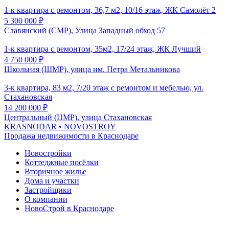
1-к квартира с ремонтом, 36,7 м2, 10/16 этаж, ЖК Самолёт 2
5 300 000
₽
Славянский (СМР), Улица Западный обход 57
1-к квартира с ремонтом, 35м2, 17/24 этаж, ЖК Лучший
4 750 000
₽
Школьная (ШМР), улица им. Петра Метальникова
3-к квартира, 83 м2, 7/20 этаж с ремонтом и мебелью, ул.
Стахановская
14 200 000
₽
Центральный (ЦМР), улица Стахановская
KRASNODAR
• NOVOSTROY
Продажа недвижимости в Краснодаре
Новостройки
Коттеджные посёлки
Вторичное жилье
Дома и участки
Застройщики
О компании
НовоСтрой в Краснодаре