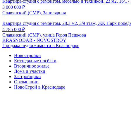
Квартира-студия с ремонтом, мебелью и техникой, 23 м2, 16/1
3 000 000
₽
Славянский (СМР), Заполярная
Квартира-студия с ремонтом, 28,3 м2, 3/9 этаж, ЖК Парк побед
4 785 000
₽
Славянский (СМР), улица Героя Пешкова
KRASNODAR
• NOVOSTROY
Продажа недвижимости в Краснодаре
Новостройки
Коттеджные посёлки
Вторичное жилье
Дома и участки
Застройщики
О компании
НовоСтрой в Краснодаре