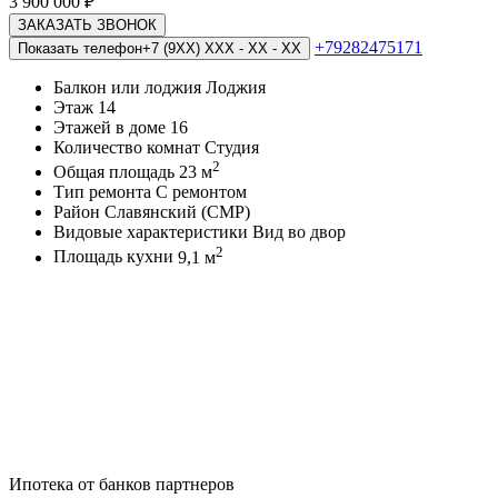
3 900 000
₽
ЗАКАЗАТЬ ЗВОНОК
+79282475171
Показать телефон
+7 (9XX) XXX - XX - XX
Балкон или лоджия
Лоджия
Этаж
14
Этажей в доме
16
Количество комнат
Студия
2
Общая площадь
23 м
Тип ремонта
С ремонтом
Район
Славянский (СМР)
Видовые характеристики
Вид во двор
2
Площадь кухни
9,1 м
Ипотека от банков партнеров