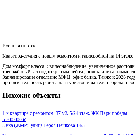
Военная ипотека
Квартира-студия с новым ремонтом и гардеробной на 14 этаже 
Дом комфорт класса+: видеонаблюдение, увеличенное расстоян
тренажёрный зал под открытым небом , поликлиника, коммерчес
Запланированы отделение МФЦ, офис банка. Также к 2026 году 
привлекательность района для туристов и жителей города и ро
Похожие объекты
1-к квартира с ремонтом, 37 м2, 5/24 этаж, ЖК Парк победы
5 200 000
₽
Энка (ЖМР), улица Героя Пешкова 14/3