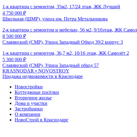
1-к квартира с ремонтом, 35м2, 17/24 этаж, ЖК Лучший
4 750 000
₽
Школьная (ШМР), улица им. Петра Метальникова
2-к квартира с ремонтом и мебелью, 56 м2, 9/16этаж, ЖК Самол
8 500 000
₽
Славянский (СМР), Улица Западный Обход 39/2 корпус 3
1-к квартира с ремонтом, 36,7 м2, 10/16 этаж, ЖК Самолёт 2
5 300 000
₽
Славянский (СМР), Улица Западный обход 57
KRASNODAR
• NOVOSTROY
Продажа недвижимости в Краснодаре
Новостройки
Коттеджные посёлки
Вторичное жилье
Дома и участки
Застройщики
О компании
НовоСтрой в Краснодаре