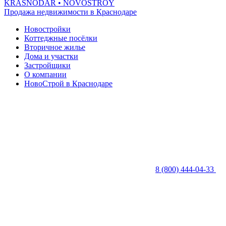
KRASNODAR
• NOVOSTROY
Продажа недвижимости в Краснодаре
Новостройки
Коттеджные посёлки
Вторичное жилье
Дома и участки
Застройщики
О компании
НовоСтрой в Краснодаре
8 (800) 444-04-33