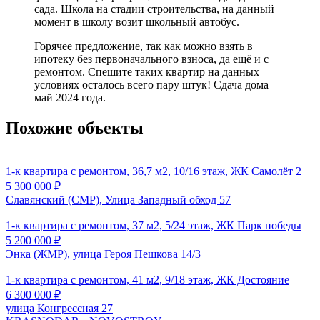
сада. Школа на стадии строительства, на данный
момент в школу возит школьный автобус.
Горячее предложение, так как можно взять в
ипотеку без первоначального взноса, да ещё и с
ремонтом. Спешите таких квартир на данных
условиях осталось всего пару штук! Сдача дома
май 2024 года.
Похожие объекты
1-к квартира с ремонтом, 36,7 м2, 10/16 этаж, ЖК Самолёт 2
5 300 000
₽
Славянский (СМР), Улица Западный обход 57
1-к квартира с ремонтом, 37 м2, 5/24 этаж, ЖК Парк победы
5 200 000
₽
Энка (ЖМР), улица Героя Пешкова 14/3
1-к квартира с ремонтом, 41 м2, 9/18 этаж, ЖК Достояние
6 300 000
₽
улица Конгрессная 27